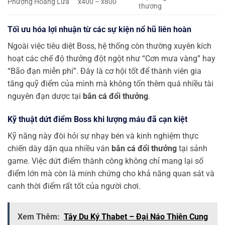
Phượng Hoàng Lửa
x400 – x800
thương
Tối ưu hóa lợi nhuận từ các sự kiện nổ hũ liên hoàn
Ngoài việc tiêu diệt Boss, hệ thống còn thường xuyên kích
hoạt các chế độ thưởng đột ngột như “Cơn mưa vàng” hay
“Bão đạn miễn phí”. Đây là cơ hội tốt để thành viên gia
tăng quỹ điểm của mình mà không tốn thêm quá nhiều tài
nguyên đạn dược tại
bắn cá đổi thưởng
.
Kỹ thuật dứt điểm Boss khi lượng máu đã cạn kiệt
Kỹ năng này đòi hỏi sự nhạy bén và kinh nghiệm thực
chiến dày dặn qua nhiều ván
bắn cá đổi thưởng
tại sảnh
game. Việc dứt điểm thành công không chỉ mang lại số
điểm lớn mà còn là minh chứng cho khả năng quan sát và
canh thời điểm rất tốt của người chơi.
Xem Thêm:
Tây Du Ký Thabet – Đại Náo Thiên Cung