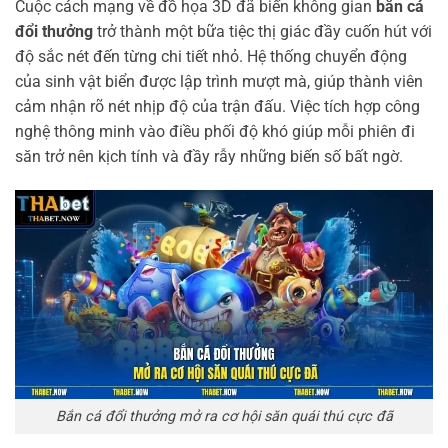
Cuộc cách mạng về đồ họa 3D đã biến không gian
bắn cá
đổi thưởng
trở thành một bữa tiệc thị giác đầy cuốn hút với
độ sắc nét đến từng chi tiết nhỏ. Hệ thống chuyển động
của sinh vật biển được lập trình mượt mà, giúp thành viên
cảm nhận rõ nét nhịp độ của trận đấu. Việc tích hợp công
nghệ thông minh vào điều phối độ khó giúp mỗi phiên đi
săn trở nên kịch tính và đầy rẫy những biến số bất ngờ.
Bắn cá đổi thưởng mở ra cơ hội săn quái thú cực đã