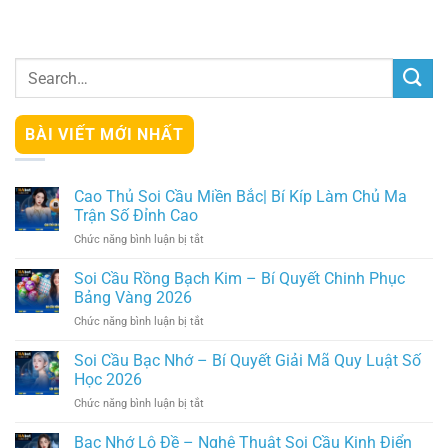
BÀI VIẾT MỚI NHẤT
Cao Thủ Soi Cầu Miền Bắc| Bí Kíp Làm Chủ Ma
Trận Số Đỉnh Cao
Chức năng bình luận bị tắt
ở
Cao
Thủ
Soi Cầu Rồng Bạch Kim – Bí Quyết Chinh Phục
Soi
Bảng Vàng 2026
Cầu
Chức năng bình luận bị tắt
ở
Miền
Soi
Bắc|
Cầu
Soi Cầu Bạc Nhớ – Bí Quyết Giải Mã Quy Luật Số
Bí
Rồng
Kíp
Học 2026
Bạch
Làm
Chức năng bình luận bị tắt
ở
Kim
Chủ
Soi
–
Ma
Cầu
Bạc Nhớ Lô Đề – Nghệ Thuật Soi Cầu Kinh Điển
Bí
Trận